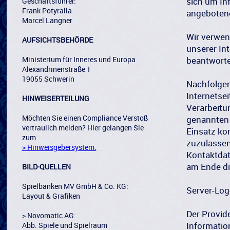
sich um Inf
Geschäftsführer:
Frank Potyralla
angebotene
Marcel Langner
Wir verwen
AUFSICHTSBEHÖRDE
unserer Int
Ministerium für Inneres und Europa
beantwort
Alexandrinenstraße 1
19055 Schwerin
Nachfolgen
Internetse
HINWEISERTEILUNG
Verarbeitun
Möchten Sie einen Compliance Verstoß
genannten 
vertraulich melden? Hier gelangen Sie
Einsatz ko
zum
zuzulassen
> Hinweisgebersystem.
Kontaktdat
am Ende di
BILD-QUELLEN
Spielbanken MV GmbH & Co. KG:
Server-Log
Layout & Grafiken
Der Provid
> Novomatic AG:
Informatio
Abb. Spiele und Spielraum