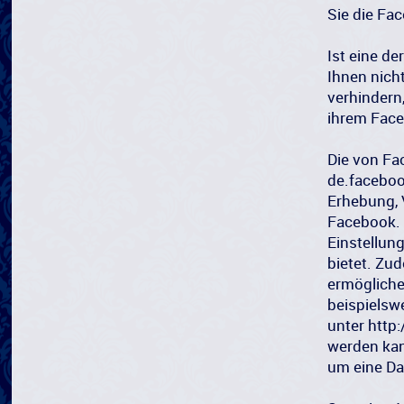
Sie die Fa
Ist eine d
Ihnen nich
verhindern,
ihrem Fac
Die von Fac
de.faceboo
Erhebung, 
Facebook. F
Einstellun
bietet. Zud
ermögliche
beispielsw
unter http
werden kan
um eine Da