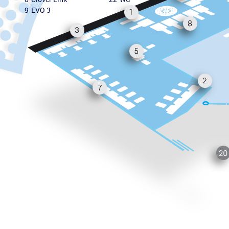
9
EVO 3