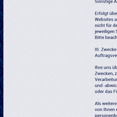
Sonstige A
Erfolgt übe
Websites a
nicht für d
jeweiligen 
Bitte beach
III. Zweck
Auftragsver
Ihre uns ü
Zwecken, z
Verarbeitu
und -abwic
oder das Fü
Als weiter
von Ihnen e
personenbe