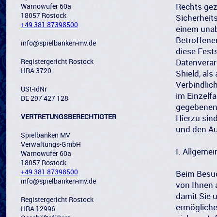
Rechts gez
Warnowufer 60a
18057 Rostock
Sicherheit
+49 381 87398500
einem unab
Betroffene
info@spielbanken-mv.de
diese Fest
Registergericht Rostock
Datenverar
HRA 3720
Shield, al
Verbindlic
USt-IdNr
im Einzelfa
DE 297 427 128
gegebenenf
VERTRETUNGSBERECHTIGTER
Hierzu sin
und den Au
Spielbanken MV
Verwaltungs-GmbH
I. Allgemei
Warnowufer 60a
18057 Rostock
+49 381 87398500
Beim Besuc
info@spielbanken-mv.de
von Ihnen a
damit Sie 
Registergericht Rostock
ermögliche
HRA 12996