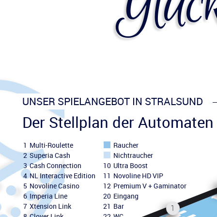
Glüc
UNSER SPIELANGEBOT IN STRALSUND
Der Stellplan der Automaten
1
Multi-Roulette
Raucher
2
Superia Cash
Nichtraucher
3
Cash Connection
10
Ultra Boost
4
NL Interactive Edition
11
Novoline HD VIP
5
Novoline Casino
12
Premium V + Gaminator
6
Imperia Line
20
Eingang
7
Xtension Link
21
Bar
8
Clover Link
22
WC