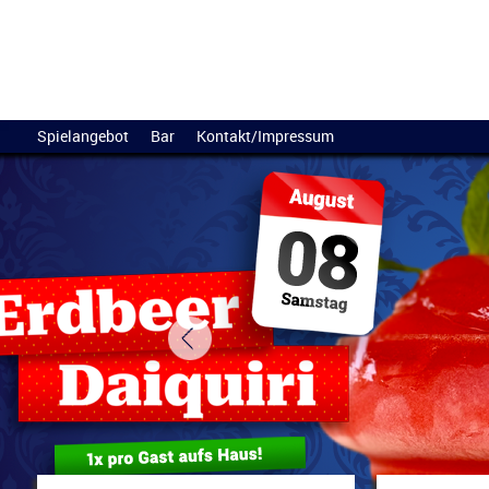
Spielangebot
Bar
Kontakt/Impressum